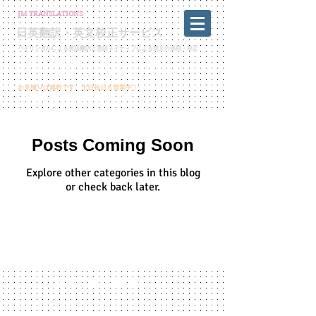
JM TRANSLATIONS
日英翻訳・英文校正サービス
バイリンガルによる英語翻訳と英語ネイティブによる英文の添削・校正
英文校正・英語論文校正・各種ビジネス文書校正
ネイティブチェック・プルーフリーディング・英語翻訳
​お見積りは無料です。土日祝日も営業中！
info@jmtranslationservice.com
Posts Coming Soon
Explore other categories in this blog
or check back later.
© 2026 by JM Translations.