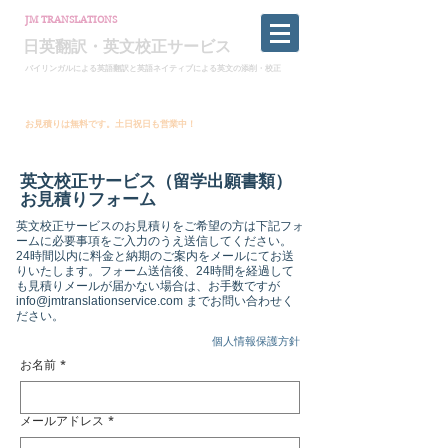
JM TRANSLATIONS
日英翻訳・英文校正サービス
バイリンガルによる英語翻訳と英語ネイティブによる英文の添削・校正
英文校正・英語論文校正・各種ビジネス文書校正
ネイティブチェック・プルーフリーディング・英語翻訳
​お見積りは無料です。土日祝日も営業中！
info@jmtranslationservice.com
​英文校正サービス（留学出願書類）
お見積りフォーム
英文校正サービスのお見積りをご希望の方は下記フォ
ームに必要事項をご入力のうえ送信してください。
24時間以内に料金と納期のご案内をメールにてお送
りいたします。
フォーム送信後、24時間を経過して
も見積りメールが届かない場合は、お手数ですが
info@jmtranslationservice.com
までお問い合わせく
ださい。
個人情報保護方針
お名前
*
メールアドレス
*