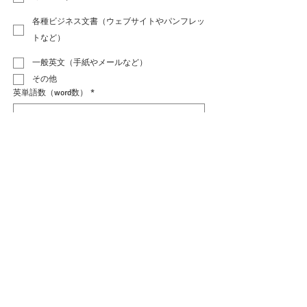
各種ビジネス文書（ウェブサイトやパンフレッ
トなど）
一般英文（手紙やメールなど）
その他
英単語数（word数）
*
ご希望の言語スタイル
*
イギリス英語
アメリカ英語
校正用ファイル
Upload File
原稿はお見積りのご確認後にお送りいただくことも
可能です。
備考