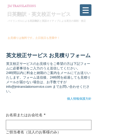
JM TRANSLATIONS
日英翻訳・英文校正サービス
バイリンガルによる英語翻訳と英語ネイティブによる英文の添削・校正
英文校正・英語論文校正・各種ビジネス文書校正
ネイティブチェック・プルーフリーディング・英語翻訳
​お見積りは無料です。土日祝日も営業中！
info@jmtranslationservice.com
​英文校正サービス お見積りフォーム
英文校正サービスのお見積りをご希望の方は下記フォー
ムに必要事項をご入力のうえ送信してください。
24時間以内に料金と納期のご案内をメールにてお送りい
たします。
フォーム送信後、24時間を経過しても見積り
メールが届かない場合は、お手数ですが
info@jmtranslationservice.com
までお問い合わせくださ
い。
個人情報保護方針
お名前またはお会社名
*
ご担当者名（法人のお客様のみ）