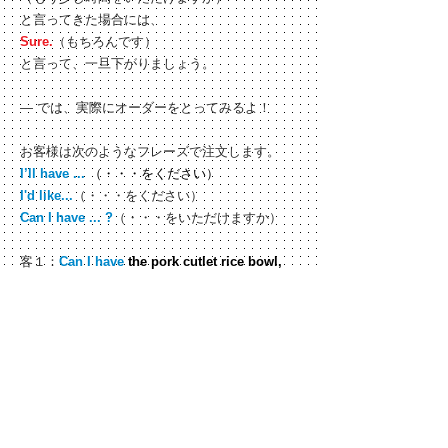
と言ってきた場合には、
Sure.
（もちろんです）
と言って、一旦下がりましょう。
― では、実際にオーダーをとってみるよ！
お客様は次のようなフレーズで注文します。
I’ll have ...
（・・・をください）
I'd like...
（・・・をください）
Can I have ... ?
（・・・をいただけますか）
客１：
Can I have
the pork cutlet rice bowl,
please?
（かつ丼をいただけますか）
客２：
I’ll have
the salted-grilled salmon.
（鮭
の塩焼きをください）
お客様の注文を確認するときは、
OK. So, that's one pork cutlet rice bowl and
one salted-grilled salmon?
（それでは、かつ丼と鮭の塩焼きですね？）