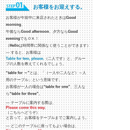
お客様をお迎えする。
お客様が午前中に来店されたときは
Good
morning
、
午後なら
Good afternoon
、夕方なら
Good
evening
でもＯＫ！
（
Hello
は時間帯に関係なく使うことができます）
―
すると、お客様は
Table for two, please.
（二人です）と、グルー
プの人数を教えてくれるでしょう。
“table for ～”
とは、「（一人や二人など）～人
用のテーブル」という意味です。
お客様が一人の場合は
“table for one”
、三人な
ら
“table for three”
。
― テーブルに案内する際は、
Please come this way.
（こちらへどうぞ）
と言って、お客様をテーブルまでご案内しよう。
― どこのテーブルに座ってもよい場合は、