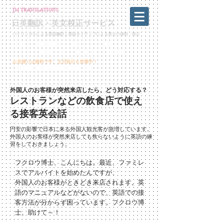
JM TRANSLATIONS
日英翻訳・英文校正サービス
バイリンガルによる英語翻訳と英語ネイティブによる英文の添削・校正
英文校正・英語論文校正・各種ビジネス文書校正
ネイティブチェック・プルーフリーディング・英語翻訳
​お見積りは無料です。土日祝日も営業中！
info@jmtranslationservice.com
外国人のお客様が突然来店したら、どう対応する？
レストランなどの飲食店で使え
る接客英会話
円安の影響で日本に来る外国人観光客が急増しています。
外国人のお客様が突然来店しても焦らないように
英語の練
習をしておきましょう。
フクロウ博士、こんにちは。最近、ファミレ
スでアルバイトを始めたんですが、
外国人のお客様がときどき来店されます。英
語のマニュアルなどがないので、英語での接
客方法が分からず困っています。フクロウ博
士、助けて～！